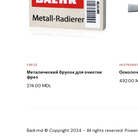
FREZE
INSTRUME
Металический брусок для очистки
Осколоч
фрез
492.00
274.00
MDL
Badi.md © Copyright 2024 - All rights reserved. Powe