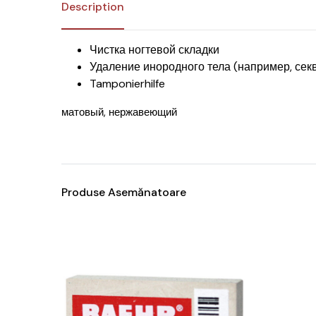
Description
Чистка ногтевой складки
Удаление инородного тела (например, секв
Tamponierhilfe
матовый, нержавеющий
Produse Asemănatoare