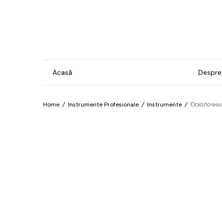
Acasă
Despre
Home
/
Instrumente Profesionale
/
Instrumente
/
Осколочный
Gel & Lacuri
Ins
Man
Bază
For
Brilliant
Pro
Confetti
Îngr
Cosmos
pre
hip
Electro
Îngr
Exotic