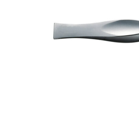
Îngr
One Step
nor
Poly Baza
Ingr
Studios
Pic
Sundy
SPA
Top
Tra
Geluri
Pic
Geluri de camuflaj
Geluri de modelare
Liquid Gel
Poligeluri
Spider Gel
Soluții