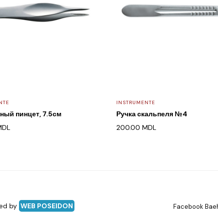
NTE
INSTRUMENTE
ный пинцет, 7.5см
Ручка скальпеля №4
MDL
200.00
MDL
red by
WEB POSEIDON
Facebook Bae