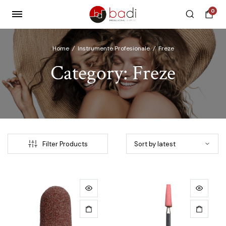
0
Home
/
Instrumente Profesionale
/
Freze
Category:
Freze
x
ce
ce
Filter Products