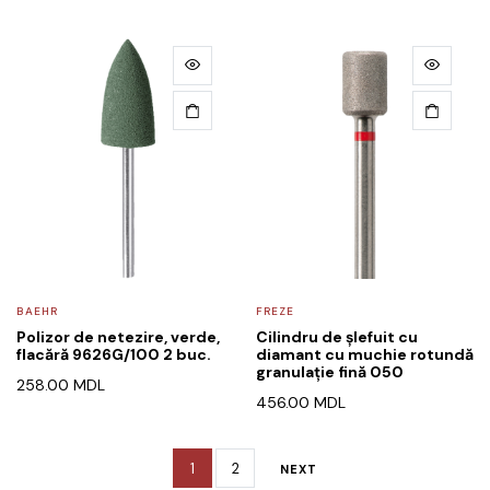
BAEHR
FREZE
Polizor de netezire, verde,
Cilindru de șlefuit cu
flacără 9626G/100 2 buc.
diamant cu muchie rotundă
granulație fină 050
258.00
MDL
456.00
MDL
1
2
NEXT