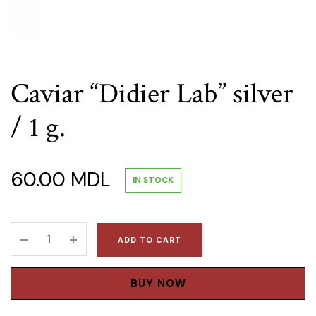
Caviar “Didier Lab” silver
/ 1 g.
60.00
MDL
IN STOCK
Caviar
ADD TO CART
"Didier
Lab"
silver
BUY NOW
/
1