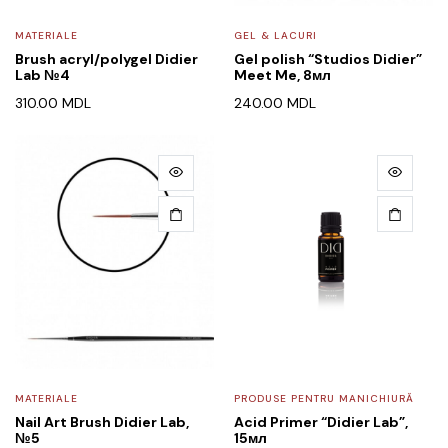
MATERIALE
GEL & LACURI
Brush acryl/polygel Didier
Gel polish “Studios Didier”
Lab №4
Meet Me, 8мл
310.00
MDL
240.00
MDL
MATERIALE
PRODUSE PENTRU MANICHIURĂ
Nail Art Brush Didier Lab,
Acid Primer “Didier Lab”,
№5
15мл