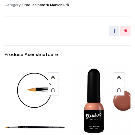
Category:
Produse pentru Manichiură
g.
quantity
Produse Asemănatoare