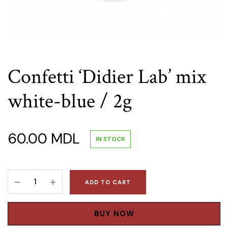
Confetti ‘Didier Lab’ mix
white-blue / 2g
60.00
MDL
IN STOCK
Confetti
ADD TO CART
'Didier
Lab'
mix
BUY NOW
white-