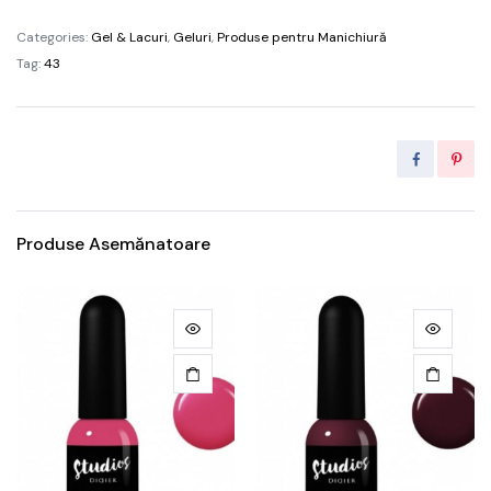
blue
Categories:
Gel & Lacuri
,
Geluri
,
Produse pentru Manichiură
/
Tag:
43
2g
quantity
Produse Asemănatoare