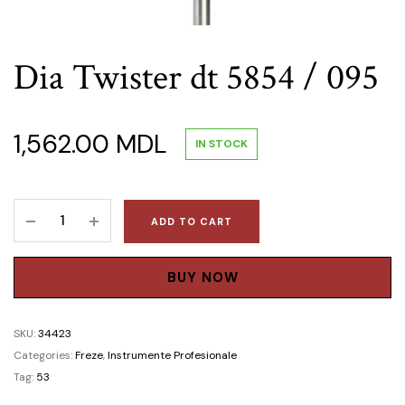
Dia Twister dt 5854 / 095
1,562.00
MDL
IN STOCK
Dia
ADD TO CART
Twister
dt
5854
BUY NOW
/
095
SKU:
34423
quantity
Categories:
Freze
,
Instrumente Profesionale
Tag:
53