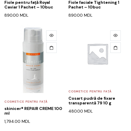
Fiole pentru față Royal
Fiole faciale Tightening 1
Caviar 1 Pachet – 10buc
Pachet – 10buc
890.00
MDL
890.00
MDL
COSMETICE PENTRU FAȚĂ
Cosart pudră de fixare
COSMETICE PENTRU FAȚĂ
transparentă 79 10 g
skinicer® REPAIR CREME 100
480.00
MDL
ml
1,794.00
MDL