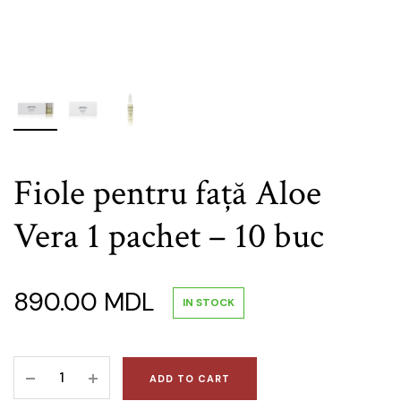
Fiole pentru față Aloe
Vera 1 pachet – 10 buc
890.00
MDL
IN STOCK
Fiole
ADD TO CART
pentru