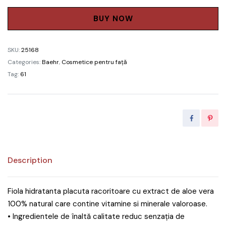
față
Aloe
BUY NOW
Vera
1
SKU:
25168
pachet
Categories:
Baehr
,
Cosmetice pentru față
-
Tag:
61
10
buc
quantity
Description
Fiola hidratanta placuta racoritoare cu extract de aloe vera
100% natural care contine vitamine si minerale valoroase.
• Ingredientele de înaltă calitate reduc senzația de