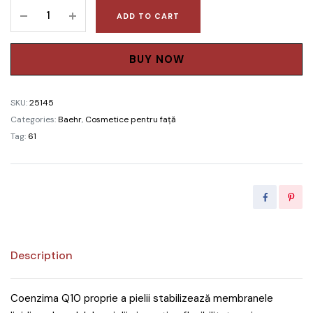
Fiole
ADD TO CART
pentru
față
Q10
BUY NOW
Biovital
Complexes
SKU:
25145
1Pachet
Categories:
Baehr
,
Cosmetice pentru față
-
Tag:
61
10buc
quantity
Description
Coenzima Q10 proprie a pielii stabilizează membranele