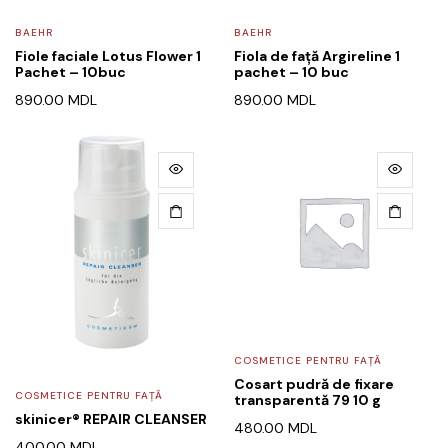
BAEHR
BAEHR
Fiole faciale Lotus Flower 1
Fiola de față Argireline 1
Pachet – 10buc
pachet – 10 buc
890.00
MDL
890.00
MDL
COSMETICE PENTRU FAȚĂ
Cosart pudră de fixare
COSMETICE PENTRU FAȚĂ
transparentă 79 10 g
skinicer® REPAIR CLEANSER
480.00
MDL
400.00
MDL