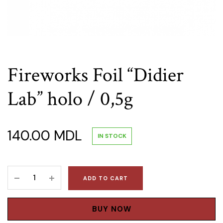
Fireworks Foil “Didier
Lab” holo / 0,5g
140.00
MDL
IN STOCK
Fireworks
ADD TO CART
Foil
"Didier
Lab"
BUY NOW
holo