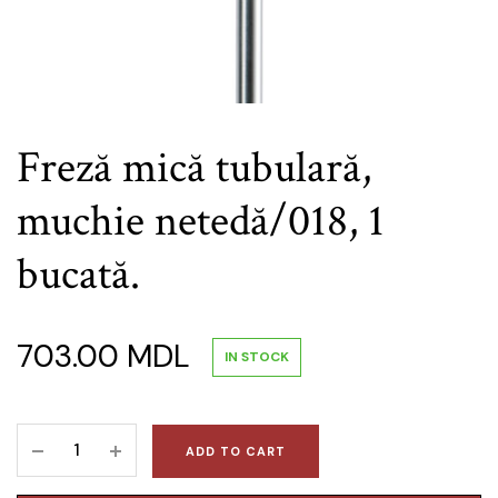
Freză mică tubulară,
muchie netedă/018, 1
bucată.
703.00
MDL
IN STOCK
Freză
ADD TO CART
mică
tubulară,