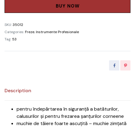
muchie
BUY NOW
netedă/018,
1
SKU:
35012
bucată.
Categories:
Freze
,
Instrumente Profesionale
quantity
Tag:
53
Description
pentru îndepărtarea în siguranță a batăturilor,
calusurilor și pentru frezarea șanțurilor corneene
muchie de tăiere foarte ascuțită – muchie zimțată