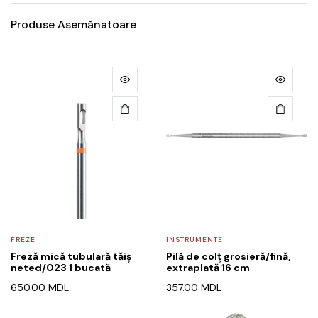
Produse Asemănatoare
FREZE
INSTRUMENTE
Freză mică tubulară tăiș
Pilă de colț grosieră/fină,
neted/023 1 bucată
extraplată 16 cm
650.00
MDL
357.00
MDL