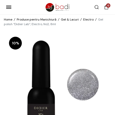
0
Home
/
Produse pentru Manichiură
/
Gel & Lacuri
/
Electro
/
Gel
polish “Didier Lab”, Electro, No2, 8ml
10%