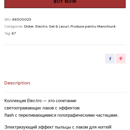
285.00 MDL.
256.50 MD
Lab”,
BUY NOW
Electro,
No2,
SKU:
66500023
8ml
Categories:
Didier
,
Electro
,
Gel & Lacuri
,
Produse pentru Manichiură
quantity
Tag:
67
Description
Коллекция Electro — это сочетание
светоотражающих лаков с эффектом
flash с переливающимися голографическими частицами .
Электризующий эффект пыльцы с лаком для ногтей!