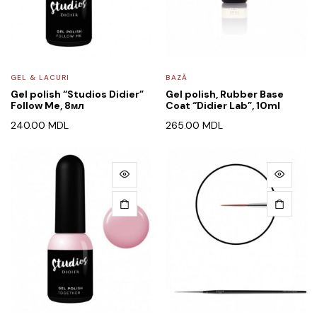
GEL & LACURI
BAZĂ
Gel polish “Studios Didier”
Gel polish, Rubber Base
Follow Me, 8мл
Coat “Didier Lab”, 10ml
240.00
MDL
265.00
MDL