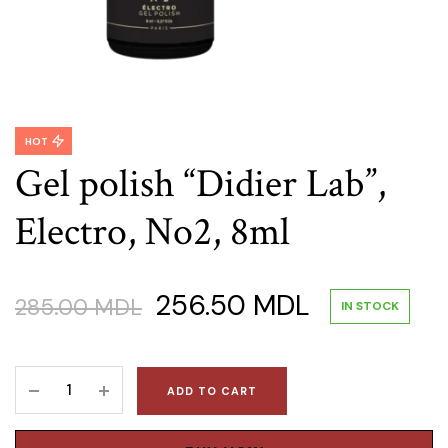
HOT
Gel polish “Didier Lab”,
Electro, No2, 8ml
Original
Current
256.50
MDL
285.00
MDL
IN STOCK
price
price
Gel
ADD TO CART
was:
is:
polish
“Didier