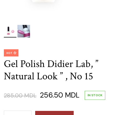
HOT
Gel Polish Didier Lab, ”
Natural Look ” , No 15
Original
Current
256.50
MDL
285.00
MDL
IN STOCK
price
price
Gel