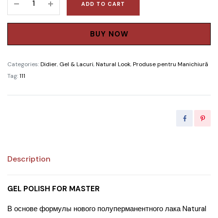
ADD TO CART
was:
is:
Polish
Didier
285.00 MDL.
256.50 MD
Lab,
BUY NOW
”
Natural
Categories:
Didier
,
Gel & Lacuri
,
Natural Look
,
Produse pentru Manichiură
Look
Tag:
111
”
,
No
15
quantity
Description
GEL POLISH FOR MASTER
В основе формулы нового полуперманентного лака Natural