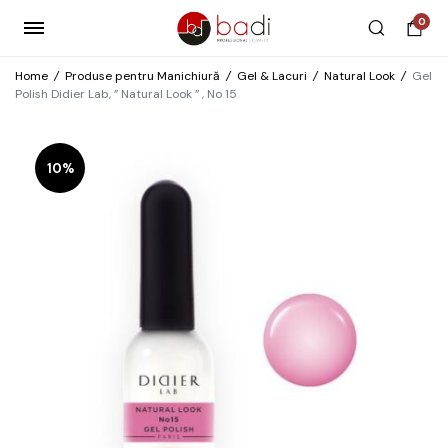
0
Home
/
Produse pentru Manichiură
/
Gel & Lacuri
/
Natural Look
/
Gel
Polish Didier Lab, ” Natural Look ” , No 15
10%