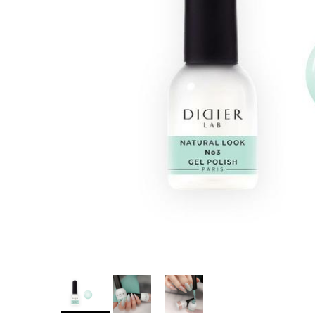
Îngr
One Step
nor
Poly Baza
Ingr
Studios
Pic
Sundy
SPA
Top
Tra
Geluri
Pic
Geluri de camuflaj
Geluri de modelare
Liquid Gel
Poligeluri
Spider Gel
Soluții