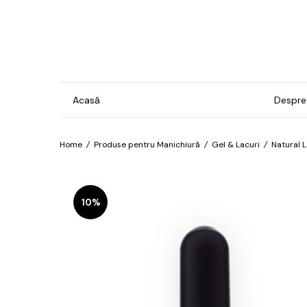
Acasă
Despre
Home
/
Produse pentru Manichiură
/
Gel & Lacuri
/
Natural 
Gel & Lacuri
Ins
Man
Bază
10%
For
Brilliant
Pro
Confetti
Îngr
Cosmos
pre
hip
Electro
Îngr
Exotic