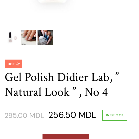
HOT
Gel Polish Didier Lab, ”
Natural Look ” , No 4
Original
Current
256.50
MDL
285.00
MDL
IN STOCK
price
price
Gel