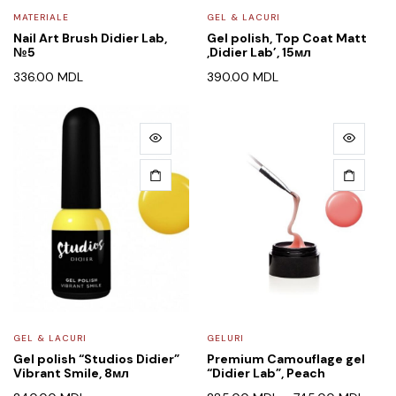
MATERIALE
GEL & LACURI
Nail Art Brush Didier Lab,
Gel polish, Top Coat Matt
№5
,Didier Lab’, 15мл
336.00
MDL
390.00
MDL
GEL & LACURI
GELURI
Gel polish “Studios Didier”
Premium Camouflage gel
Vibrant Smile, 8мл
“Didier Lab”, Peach