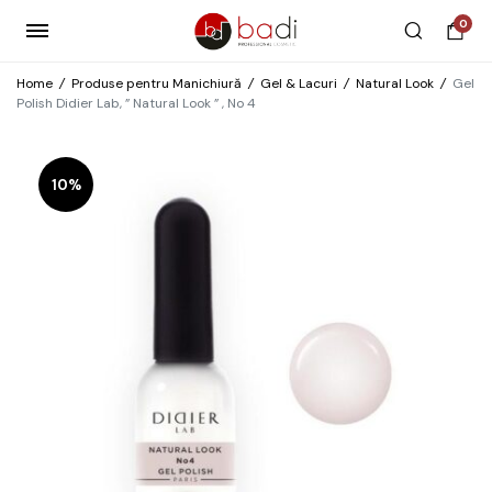
0
Home
/
Produse pentru Manichiură
/
Gel & Lacuri
/
Natural Look
/
Gel
Polish Didier Lab, ” Natural Look ” , No 4
10%