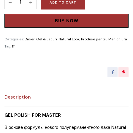
ADD TO CART
was:
is:
Polish
Didier
285.00 MDL.
256.50 MD
Lab,
BUY NOW
"
Natural
Categories:
Didier
,
Gel & Lacuri
,
Natural Look
,
Produse pentru Manichiură
Look
Tag:
111
”
,
No
4
quantity
Description
GEL POLISH FOR MASTER
В основе формулы нового полуперманентного лака Natural