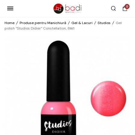
0
Home
/
Produse pentru Manichiură
/
Gel & Lacuri
/
Studios
/
Gel
polish “Studios Didier” Constellation, 8мл