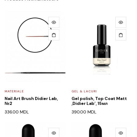
MATERIALE
GEL & LACURI
Nail Art Brush Didier Lab,
Gel polish, Top Coat Matt
№2
,Didier Lab’, 15мл
336.00
MDL
390.00
MDL