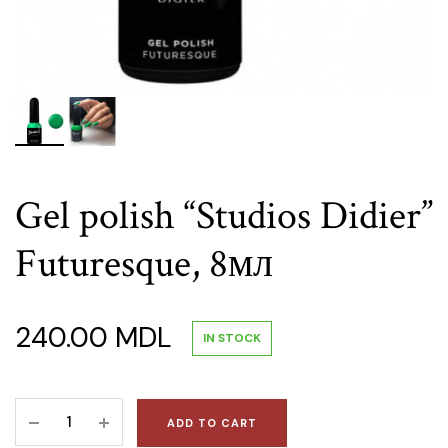
Gel polish “Studios Didier”
Futuresque, 8мл
240.00
MDL
IN STOCK
Gel
ADD TO CART
polish