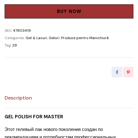
"Studios
Didier"
BUY NOW
Futuresque,
8мл
SKU:
47803419
quantity
Categories:
Gel & Lacuri
,
Geluri
,
Produse pentru Manichiură
Tag:
29
Description
GEL POLISH FOR MASTER
Этот гелевый лак нового поколения создан по
рекомендациям и потребностям профессиональных