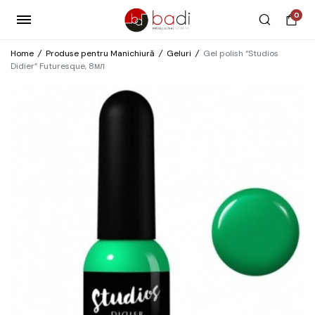
0
Home
/
Produse pentru Manichiură
/
Geluri
/
Gel polish “Studios
Didier” Futuresque, 8мл