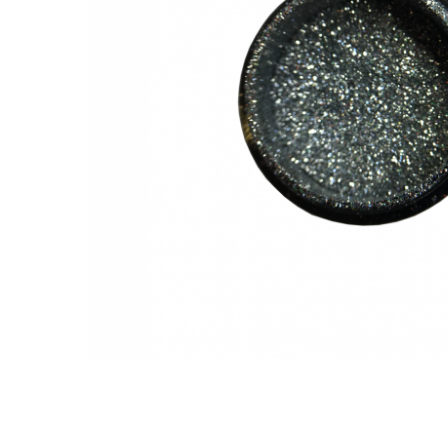
Îngr
One Step
nor
Poly Baza
Ingr
Studios
Pic
Sundy
SPA
Top
Tra
Geluri
Pic
Geluri de camuflaj
Geluri de modelare
Liquid Gel
Poligeluri
Spider Gel
Soluții