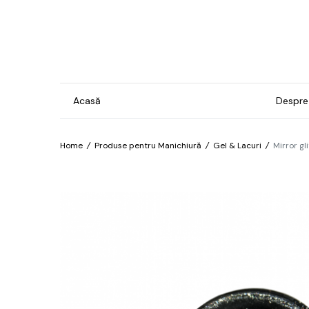
Acasă
Despre
Home
/
Produse pentru Manichiură
/
Gel & Lacuri
/
Mirror gl
Gel & Lacuri
Ins
Man
Bază
For
Brilliant
Pro
Confetti
Îngr
Cosmos
pre
hip
Electro
Îngr
Exotic