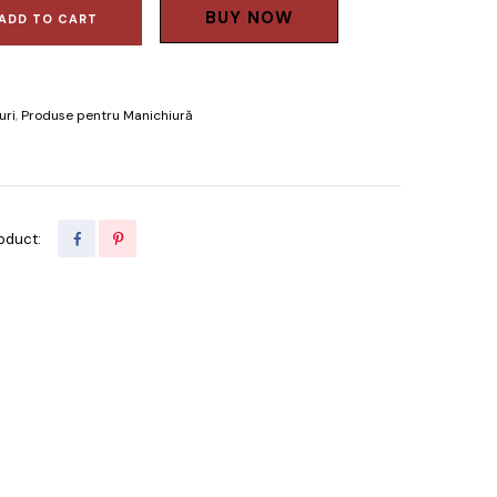
BUY NOW
ADD TO CART
uri
,
Produse pentru Manichiură
oduct: