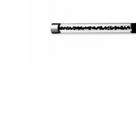
Îngr
One Step
nor
Poly Baza
Ingr
Studios
Pic
Sundy
SPA
Top
Tra
Geluri
Pic
Geluri de camuflaj
Geluri de modelare
Liquid Gel
Poligeluri
Spider Gel
Soluții