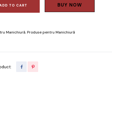
BUY NOW
ADD TO CART
tru Manichiură
,
Produse pentru Manichiură
oduct: