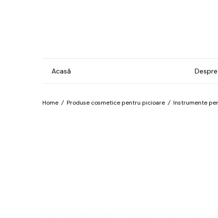
Acasă
Despre
Home
/
Produse cosmetice pentru picioare
/
Instrumente pe
Gel & Lacuri
Ins
Man
Bază
For
Brilliant
Pro
Confetti
Îngr
Cosmos
pre
hip
Electro
Îngr
Exotic