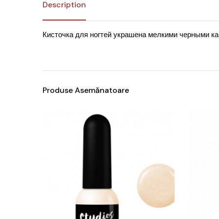
Description
Кисточка для ногтей украшена мелкими черными к
Produse Asemănatoare