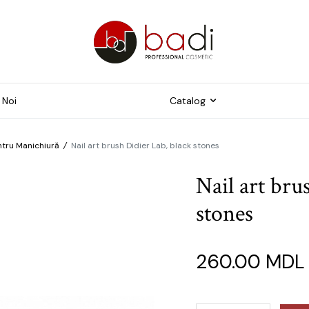
 Noi
Catalog
ntru Manichiură
/
Nail art brush Didier Lab, black stones
Freze
trumente pentru
Nail art bru
ichiură
Capace pentru pedichiur
stones
me și Tipsuri
Instrumente
duse suplimentare
ijire pielii foarte uscată
260.00
MDL
dispusă la
ercheratoză și crăpături
ijire pielii fină și sensibilă