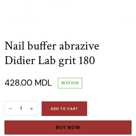
Nail buffer abrazive
Didier Lab grit 180
428.00
MDL
IN STOCK
Nail
ADD TO CART
buffer
abrazive
Didier
BUY NOW
Lab