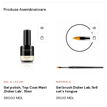
Produse Asemănatoare
GEL & LACURI
MATERIALE
Gel polish, Top Coat Matt
Gel brush Didier Lab, №6
,Didier Lab’, 15мл
cat’s tongue
390.00
MDL
310.00
MDL