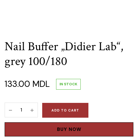
Nail Buffer „Didier Lab“,
grey 100/180
133.00
MDL
IN STOCK
Nail
ADD TO CART
Buffer
„Didier
Lab“,
BUY NOW
grey