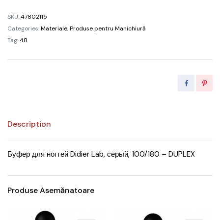
100/180
SKU:
47802115
quantity
Categories:
Materiale
,
Produse pentru Manichiură
Tag:
48
Description
Буфер для ногтей Didier Lab, серый, 100/180 – DUPLEX
Produse Asemănatoare