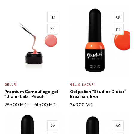
GELURI
GEL & LACURI
Premium Camouflage gel
Gel polish “Studios Didier”
“Didier Lab”, Peach
Brazilian, 8мл
285.00
MDL
–
745.00
MDL
240.00
MDL