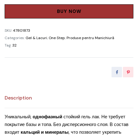
Gel
Polish
BUY NOW
Didier
Lab
SKU:
47801873
№16,
Categories:
Gel & Lacuri
,
One Step
,
Produse pentru Manichiură
10ml
Tag:
32
quantity
Description
Уникальный,
однофазный
стойкий гель лак. Не требует
покрытие базы и топа. Без дисперсионного слоя. В состав
входит
кальций и минералы
, что позволяет укрепить