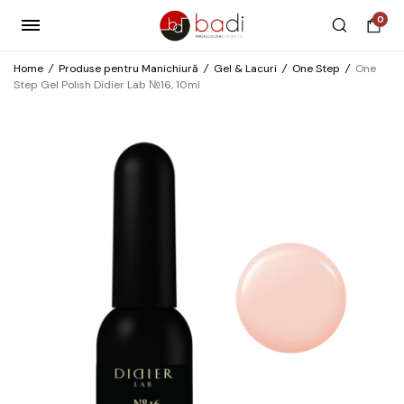
0
Home
/
Produse pentru Manichiură
/
Gel & Lacuri
/
One Step
/
One
Step Gel Polish Didier Lab №16, 10ml