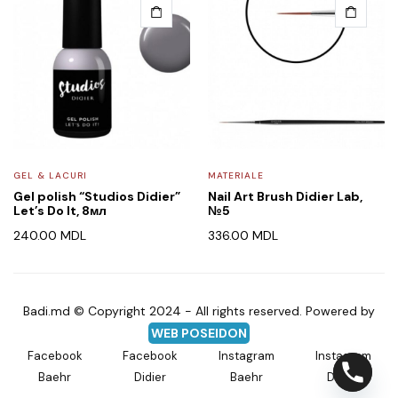
GEL & LACURI
MATERIALE
Gel polish “Studios Didier”
Nail Art Brush Didier Lab,
Let’s Do It, 8мл
№5
240.00
MDL
336.00
MDL
Badi.md © Copyright 2024 - All rights reserved. Powered by
WEB POSEIDON
Facebook
Facebook
Instagram
Instagram
Baehr
Didier
Baehr
Didier