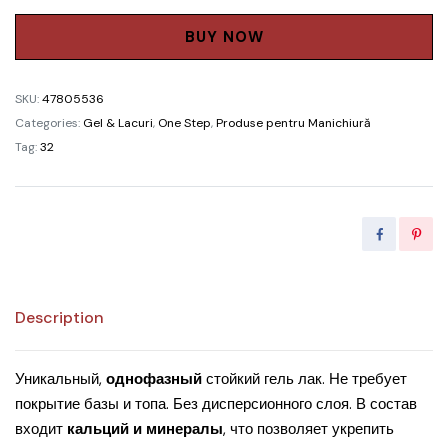
Gel
Polish
BUY NOW
Didier
Lab
SKU:
47805536
№29,
Categories:
Gel & Lacuri
,
One Step
,
Produse pentru Manichiură
10ml
Tag:
32
quantity
Description
Уникальный,
однофазный
стойкий гель лак. Не требует
покрытие базы и топа. Без дисперсионного слоя. В состав
входит
кальций и минералы
, что позволяет укрепить