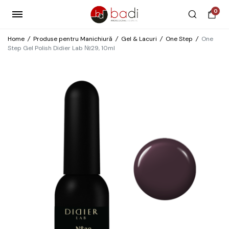
0
Home
/
Produse pentru Manichiură
/
Gel & Lacuri
/
One Step
/
One
Step Gel Polish Didier Lab №29, 10ml