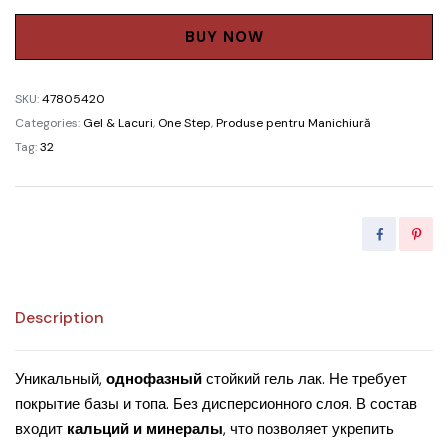
Gel
Polish
BUY NOW
Didier
Lab
SKU:
47805420
№40,
Categories:
Gel & Lacuri
,
One Step
,
Produse pentru Manichiură
10ml
Tag:
32
quantity
Description
Уникальный,
однофазный
стойкий гель лак. Не требует
покрытие базы и топа. Без дисперсионного слоя. В состав
входит
кальций и минералы
, что позволяет укрепить