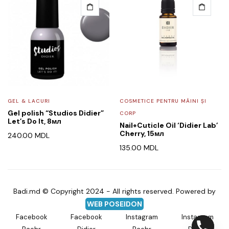
GEL & LACURI
COSMETICE PENTRU MÂINI ȘI
Gel polish “Studios Didier”
CORP
Let’s Do It, 8мл
Nail+Cuticle Oil ‘Didier Lab’
Cherry, 15мл
240.00
MDL
135.00
MDL
Badi.md © Copyright 2024 - All rights reserved. Powered by
WEB POSEIDON
Facebook
Facebook
Instagram
Instagram