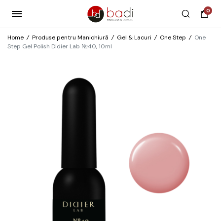
0
Home
/
Produse pentru Manichiură
/
Gel & Lacuri
/
One Step
/
One
Step Gel Polish Didier Lab №40, 10ml