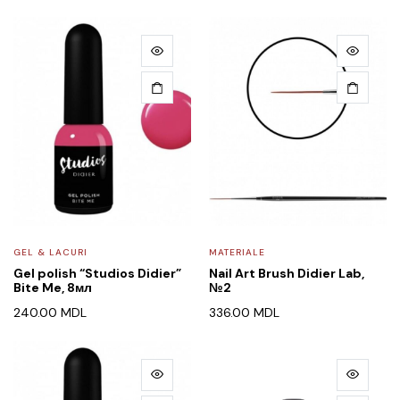
GEL & LACURI
MATERIALE
Gel polish “Studios Didier”
Nail Art Brush Didier Lab,
Bite Me, 8мл
№2
240.00
MDL
336.00
MDL