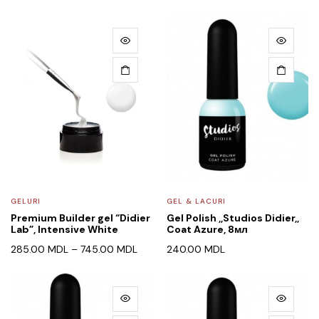
GELURI
GEL & LACURI
Premium Builder gel “Didier
Gel Polish ,,Studios Didier,,
Lab”, Intensive White
Coat Azure, 8мл
285.00
MDL
–
745.00
MDL
240.00
MDL