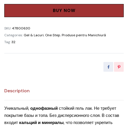
Gel
Polish
BUY NOW
Didier
Lab
SKU:
47800630
№5,
Categories:
Gel & Lacuri
,
One Step
,
Produse pentru Manichiură
10ml
Tag:
32
quantity
Description
Уникальный,
однофазный
стойкий гель лак. Не требует
покрытие базы и топа. Без дисперсионного слоя. В состав
входит
кальций и минералы
, что позволяет укрепить