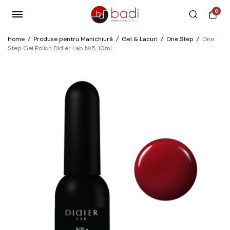
0
Home
/
Produse pentru Manichiură
/
Gel & Lacuri
/
One Step
/
One
Step Gel Polish Didier Lab №5, 10ml