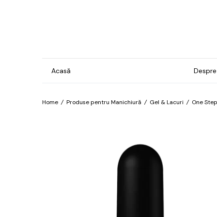
Acasă
Despre
Home
/
Produse pentru Manichiură
/
Gel & Lacuri
/
One Ste
Gel & Lacuri
Ins
Man
Bază
For
Brilliant
Pro
Confetti
Îngr
Cosmos
pre
hip
Electro
Îngr
Exotic