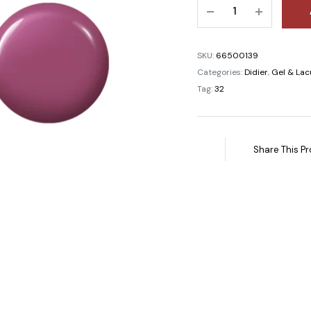
One
ijirea pielii uscate și
male
Step
Gel
ijirea unghiilor
Polish
SKU:
66500139
ior diabetic
Didier
Categories:
Didier
,
Gel & Lac
 & Wellness
Lab
Tag:
32
№63,
nspirație crescută
10ml
ioare umflate , varicoză
quantity
Share This Pr
Lămpi