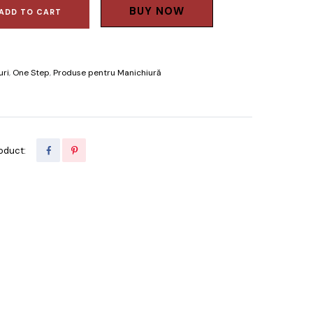
BUY NOW
ADD TO CART
uri
,
One Step
,
Produse pentru Manichiură
oduct: