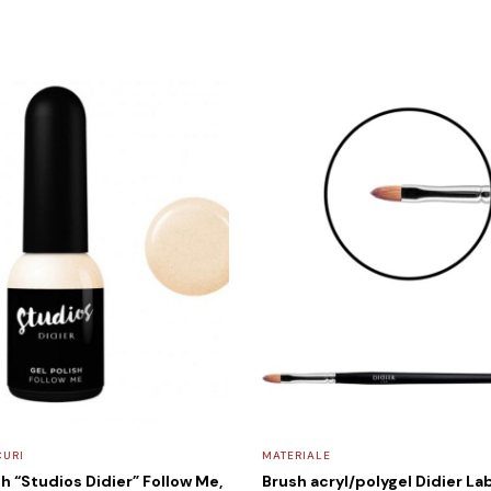
CURI
MATERIALE
sh “Studios Didier” Follow Me,
Brush acryl/polygel Didier L