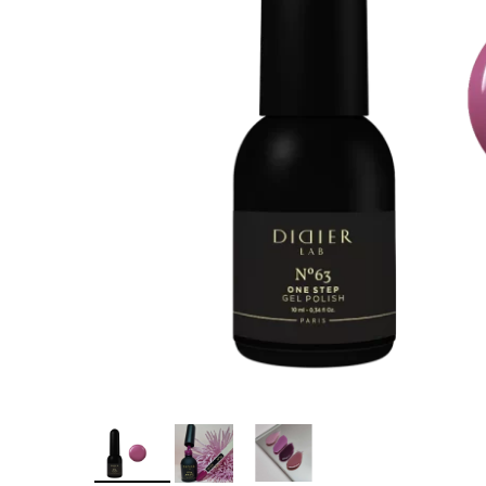
Îngr
One Step
nor
Poly Baza
Ingr
Studios
Pic
Sundy
SPA
Top
Tra
Geluri
Pic
Geluri de camuflaj
Geluri de modelare
Liquid Gel
Poligeluri
Spider Gel
Soluții