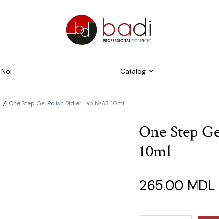
 Noi
Catalog
p
/
One Step Gel Polish Didier Lab №63, 10ml
Freze
trumente pentru
One Step Ge
ichiură
Capace pentru pedichiur
10ml
me și Tipsuri
Instrumente
duse suplimentare
ijire pielii foarte uscată
265.00
MDL
dispusă la
ercheratoză și crăpături
ijire pielii fină și sensibilă