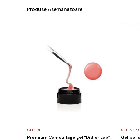
Produse Asemănatoare
GELURI
GEL & LA
Premium Camouflage gel “Didier Lab”,
Gel poli