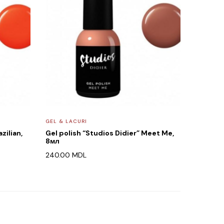
GEL & LACURI
zilian,
Gel polish “Studios Didier” Meet Me,
8мл
240.00
MDL