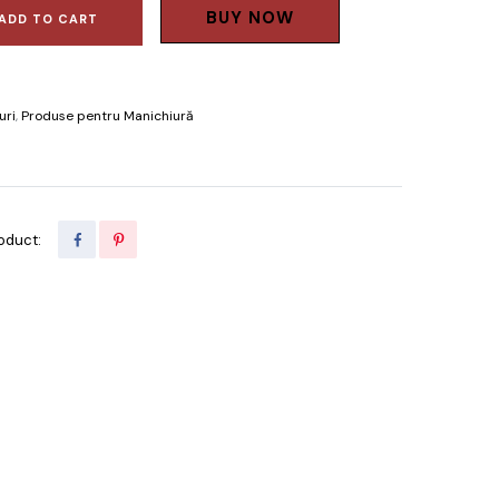
BUY NOW
ADD TO CART
uri
,
Produse pentru Manichiură
oduct: