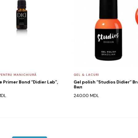
PENTRU MANICHIURĂ
GEL & LACURI
e Primer Bond “Didier Lab”,
Gel polish “Studios Didier” Bra
8мл
MDL
240.00
MDL