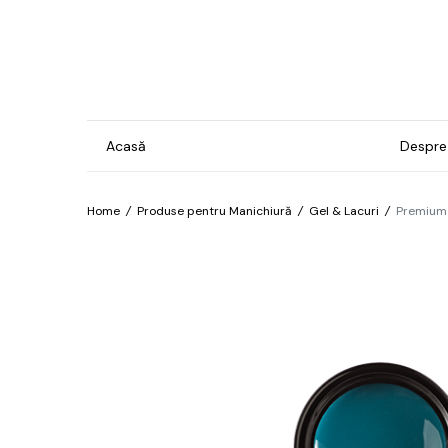
Acasă
Despre
Home
/
Produse pentru Manichiură
/
Gel & Lacuri
/
Premium 
Gel & Lacuri
Ins
Man
Bază
For
Brilliant
Pro
Confetti
Îngr
Cosmos
pre
hip
Electro
Îngr
Exotic