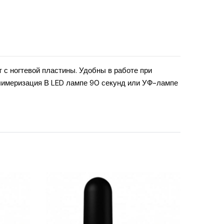
 с ногтевой пластины. Удобны в работе при
Полимеризация В LED лампе 90 секунд или УФ-лампе