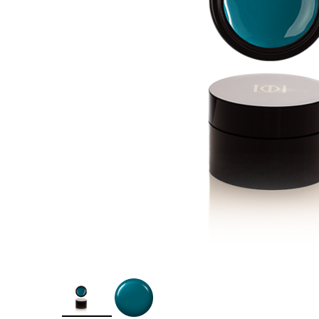
Îngr
One Step
nor
Poly Baza
Ingr
Studios
Pic
Sundy
SPA
Top
Tra
Geluri
Pic
Geluri de camuflaj
Geluri de modelare
Liquid Gel
Poligeluri
Spider Gel
Soluții