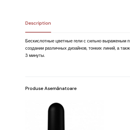
Description
Бескислотные цветные гели с сильно выраженым пиг
создании различных дизайнов, тонких линий, а так
3 минуты.
Produse Asemănatoare