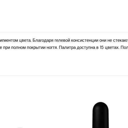
ментом цвета. Благодаря гелевой консистенции они не стекают
же при полном покрытии ногтя. Палитра доступна в 15 цветах. 