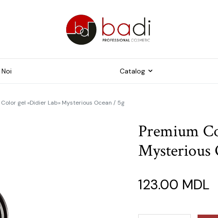
 Noi
Catalog
Color gel «Didier Lab» Mysterious Ocean / 5g
Freze
trumente pentru
Premium Col
ichiură
Capace pentru pedichiur
Mysterious 
me și Tipsuri
Instrumente
duse suplimentare
ijire pielii foarte uscată
123.00
MDL
dispusă la
ercheratoză și crăpături
ijire pielii fină și sensibilă