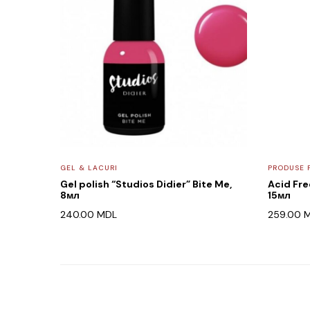
GEL & LACURI
PRODUSE 
Gel polish “Studios Didier” Bite Me,
Acid Fre
8мл
15мл
240.00
MDL
259.00