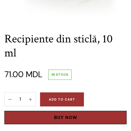
Recipiente din sticlă, 10
ml
71.00
MDL
IN STOCK
Recipiente
ADD TO CART
din
sticlă,
10
BUY NOW
ml
quantity