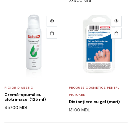
233.00
MDL
PICIOR DIABETIC
PRODUSE COSMETICE PENTRU
Cremă-spumă cu
PICIOARE
clotrimazol (125 ml)
Distanțiere cu gel (mari)
457.00
MDL
131.00
MDL