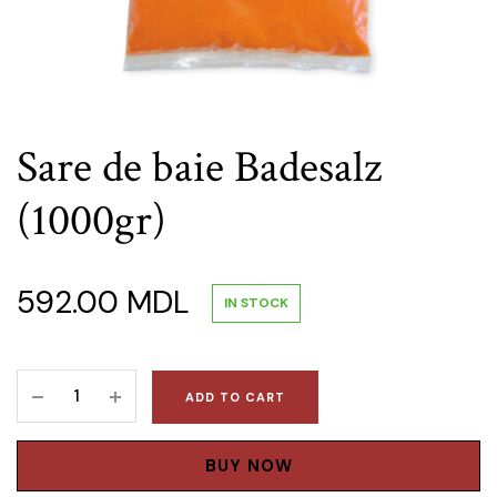
Sare de baie Badesalz
(1000gr)
592.00
MDL
IN STOCK
Sare
ADD TO CART
de
baie
Badesalz
BUY NOW
(1000gr)