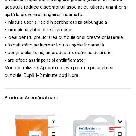
acestuia reduce disconfortul asociat cu tăierea unghiilor și
ajută la prevenirea unghiilor încarnate.
• inlatura usor si rapid hipercheratoza subunguala
• inmoaie unghiile dure si groase
• ideal pentru prelucrarea cuticulelor si crestelor laterale
• folosit când se lucrează cu o unghie încarnată
• conţine alantoină, un produs al oxidării acidului uric.
• are efect astringent si antiinflamator
Mod de utilizare: Aplicati cateva picaturi pe unghii si
cuticule. După 1-2 minute poți lucra.
Produse Asemănatoare