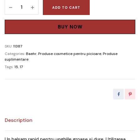
SOLUȚIE
ADD TO CART
PENTRU
ÎNMUIEREA
UNGHIILOR
BUY NOW
(NAGELWEICHER)
quantity
SKU:
11387
Categories:
Baehr
,
Produse cosmetice pentru picioare
,
Produse
suplimentare
Tags:
15
,
17
Description
Un balsam rapid pentru unghiile groase și dure. Utilizarea