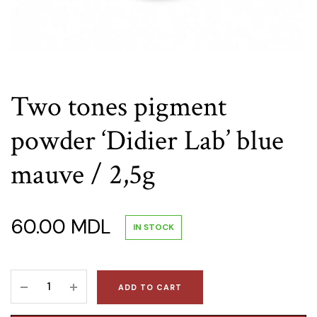
Two tones pigment
powder ‘Didier Lab’ blue
mauve / 2,5g
60.00
MDL
IN STOCK
Two
ADD TO CART
tones
pigment