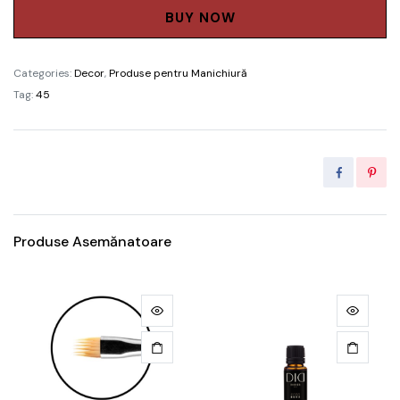
powder
BUY NOW
'Didier
Lab'
Categories:
Decor
,
Produse pentru Manichiură
blue
Tag:
45
mauve
/
2,5g
quantity
Produse Asemănatoare