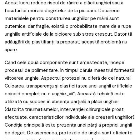
Acest lucru reduce riscul de rănire a plăcii unghiei sau a
țesuturilor moi ale degetelor de la picioare. Deoarece
materialele pentru construirea unghiilor pe mâini sunt
puternice, dar fragile, există o probabilitate mare de a rupe
unghiile artificiale de la picioare sub stres crescut. Datorită
adăugării de plastifianți la preparat, această problemă nu
apare.
Când cele două componente sunt amestecate, începe
procesul de polimerizare, în timpul căruia maestrul formează
viitoarea unghie. Aspectul protezei nu diferă de cel natural.
Culoarea, transparența și elasticitatea unei unghii artificiale
coincid complet cu o unghie „vii”. Această tehnică este
utilizată cu succes în absența parțială a plăcii unghiei
(datorită traumatismelor, intervenției chirurgicale prost
efectuate, caracteristicilor individuale ale creșterii unghiilor).
Condiția principală este prezența unei părți a propriei unghii
pe deget. De asemenea, protezele de unghii sunt eficiente