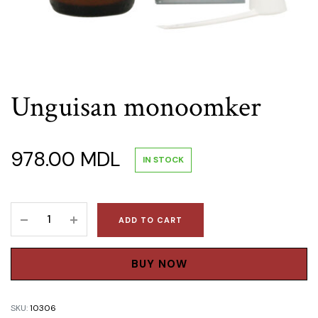
Unguisan monoomker
978.00
MDL
IN STOCK
Unguisan
ADD TO CART
monoomker
quantity
BUY NOW
SKU:
10306