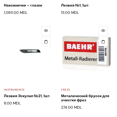
Накожнички – глазки
Лезвия №1, 1шт.
1,085.00
MDL
15.00
MDL
INSTRUMENTE
FREZE
Лезвия Эскулап №21, 1шт.
Металический брусок для
очистки фрез
8.00
MDL
274.00
MDL