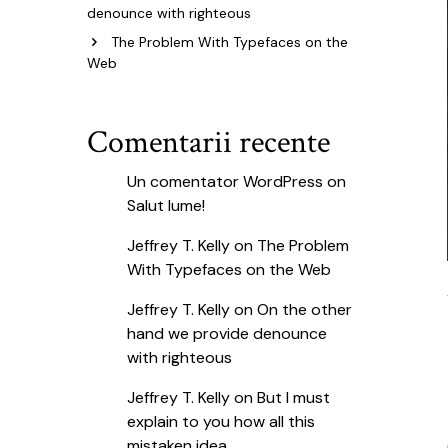
denounce with righteous
The Problem With Typefaces on the
Web
Comentarii recente
Un comentator WordPress
on
Salut lume!
Jeffrey T. Kelly
on
The Problem
With Typefaces on the Web
Jeffrey T. Kelly
on
On the other
hand we provide denounce
with righteous
Jeffrey T. Kelly
on
But I must
explain to you how all this
mistaken idea