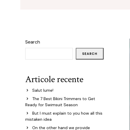
Îngr
One Step
nor
Poly Baza
Ingr
Studios
Pic
Sundy
SPA
Search
Top
Tra
Geluri
Pic
SEARCH
Geluri de camuflaj
Geluri de modelare
Articole recente
Liquid Gel
Poligeluri
Salut lume!
Spider Gel
The 7 Best Bikini Trimmers to Get
Ready for Swimsuit Season
Soluții
But I must explain to you how all this
mistaken idea
On the other hand we provide