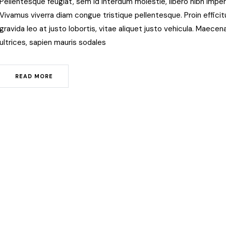
Pellentesque feugiat, sem id interdum molestie, libero nibh imp
Vivamus viverra diam congue tristique pellentesque. Proin efficitu
gravida leo at justo lobortis, vitae aliquet justo vehicula. Maecenas
ultrices, sapien mauris sodales
READ MORE