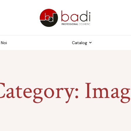
 Noi
Catalog
Freze
trumente pentru
Category:
Imag
ichiură
Capace pentru pedichiur
me și Tipsuri
Instrumente
duse suplimentare
ijire pielii foarte uscată
dispusă la
ercheratoză și crăpături
ijire pielii fină și sensibilă