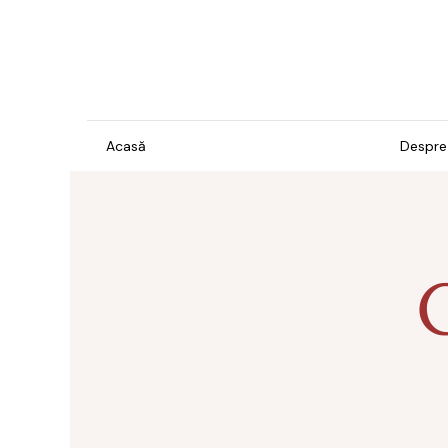
Acasă
Despre
Gel & Lacuri
Ins
Man
Bază
For
Brilliant
Pro
Confetti
Îngr
Cosmos
pre
hip
Electro
Îngr
Exotic