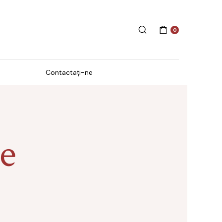
0
Contactați-ne
Creme și loțiuni
e
ă
Îngrijirea cuticulelor și a
unghiilor
Săpun lichid
SPA & Wellness