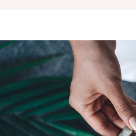
ijirea pielii uscate și
male
ijirea unghiilor
ior diabetic
 & Wellness
nspirație crescută
ioare umflate , varicoză
Lămpi