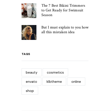
The 7 Best Bikini Trimmers
to Get Ready for Swimsuit
Season
But I must explain to you how
all this mistaken idea
TAGS
beauty
cosmetics
envato
klbtheme
online
shop