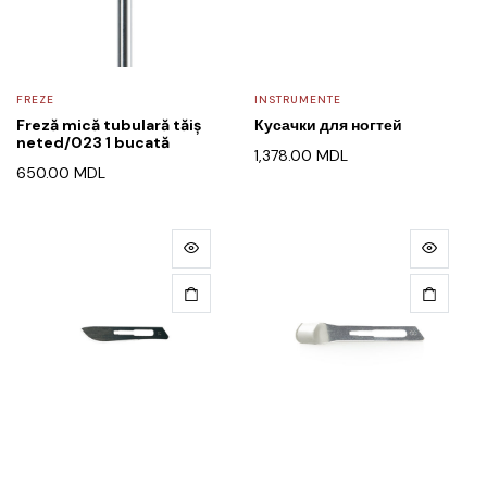
FREZE
INSTRUMENTE
Freză mică tubulară tăiș
Кусачки для ногтей
neted/023 1 bucată
1,378.00
MDL
650.00
MDL