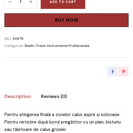
ADD TO CART
ABRASIVE,
MARO,
MEDII,
BUY NOW
Ø
10
SKU:
34679
MM,
Categories:
Baehr
,
Freze
,
Instrumente Profesionale
AMBALAT
VRAC,
1
CUTIE
(100
BUC.)
quantity
Description
Reviews (0)
Pentru atingerea finală a zonelor calus aspre și solzoase.
Pentru netezire după lucrul pregătitor cu un plan, bisturiu
sau tăietoare de calus grosier.