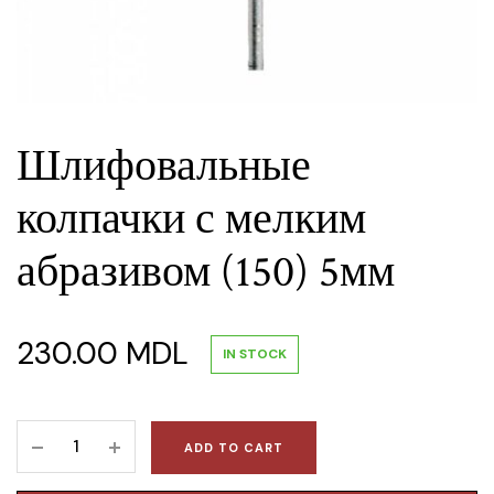
Шлифовальные
колпачки с мелким
абразивом (150) 5мм
230.00
MDL
IN STOCK
Шлифовальные
ADD TO CART
колпачки
с