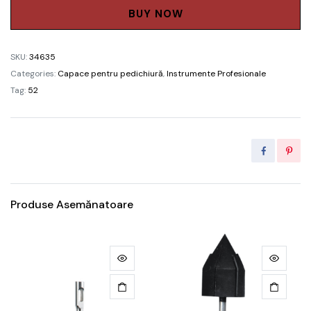
мелким
BUY NOW
абразивом
(150)
SKU:
34635
5мм
Categories:
Capace pentru pedichiură
,
Instrumente Profesionale
quantity
Tag:
52
Produse Asemănatoare