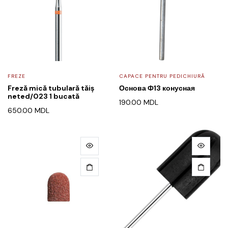
FREZE
CAPACE PENTRU PEDICHIURĂ
Freză mică tubulară tăiș
Основа Ф13 конусная
neted/023 1 bucată
190.00
MDL
650.00
MDL