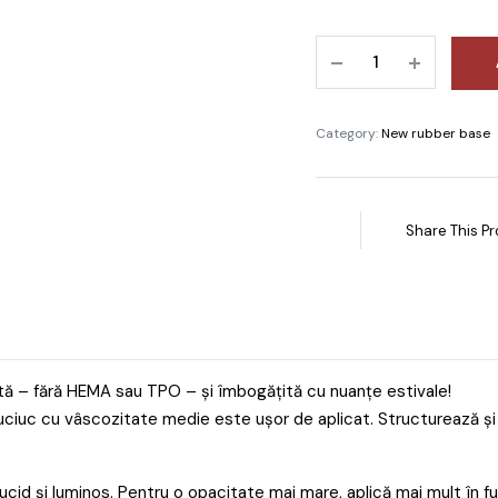
ijirea pielii uscate și
male
BAZA
ijirea unghiilor
SEMI-
ior diabetic
PERMANENTĂ
CAUCIUC
 & Wellness
Category:
New rubber base
MENTĂ
nspirație crescută
MOALE
ioare umflate , varicoză
DIDIER
Share This Pr
LAB
10ML
quantity
tă – fără HEMA sau TPO – și îmbogățită cu nuanțe estivale!
auciuc cu vâscozitate medie este ușor de aplicat. Structurează ș
Lămpi
ucid și luminos. Pentru o opacitate mai mare, aplică mai mult în fu