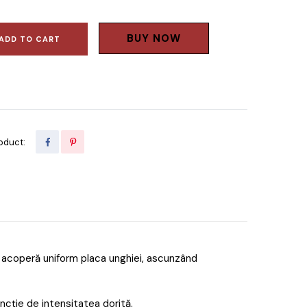
BUY NOW
ADD TO CART
oduct:
i acoperă uniform placa unghiei, ascunzând
ncție de intensitatea dorită.