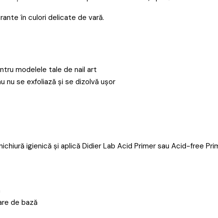
rante în culori delicate de vară.
tru modelele tale de nail art
 nu se exfoliază și se dizolvă ușor
hiură igienică și aplică Didier Lab Acid Primer sau Acid-free Pri
a
oare de bază