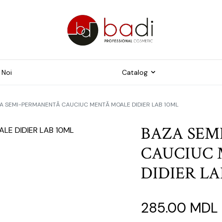
 Noi
Catalog
A SEMI-PERMANENTĂ CAUCIUC MENTĂ MOALE DIDIER LAB 10ML
Freze
trumente pentru
BAZA SEM
ichiură
Capace pentru pedichiur
CAUCIUC
me și Tipsuri
Instrumente
duse suplimentare
DIDIER LA
ijire pielii foarte uscată
dispusă la
ercheratoză și crăpături
285.00
MDL
ijire pielii fină și sensibilă