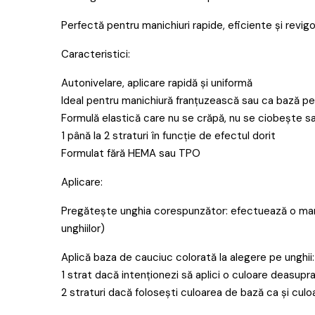
Perfectă pentru manichiuri rapide, eficiente și revigo
Caracteristici:
Autonivelare, aplicare rapidă și uniformă
Ideal pentru manichiură franțuzească sau ca bază pen
Formulă elastică care nu se crăpă, nu se ciobește sau
1 până la 2 straturi în funcție de efectul dorit
Formulat fără HEMA sau TPO
Aplicare:
Pregătește unghia corespunzător: efectuează o manic
unghiilor)
Aplică baza de cauciuc colorată la alegere pe unghii:
1 strat dacă intenționezi să aplici o culoare deasupr
2 straturi dacă folosești culoarea de bază ca și cul