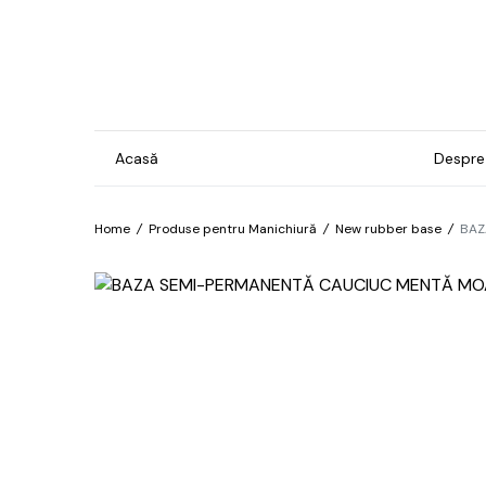
Acasă
Despre
Home
/
Produse pentru Manichiură
/
New rubber base
/
BAZ
Gel & Lacuri
Ins
Man
Bază
For
Brilliant
Pro
Confetti
Îngr
Cosmos
pre
hip
Electro
Îngr
Exotic