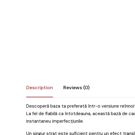
Îngr
One Step
nor
Poly Baza
Ingr
Studios
Pic
Sundy
SPA
Top
Tra
Geluri
Pic
Geluri de camuflaj
Geluri de modelare
Liquid Gel
Description
Reviews (0)
Poligeluri
Spider Gel
Descoperă baza ta preferată într-o versiune reînnoi
Soluții
La fel de fiabilă ca întotdeauna, această bază de c
instantaneu imperfecțiunile.
Un singur strat este suficient pentru un efect transl