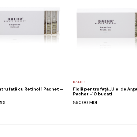
BAEHR
ntru față cu Retinol 1 Pachet –
Fiolă pentru față „Ulei de Arga
Pachet -10 bucati
MDL
890.00
MDL