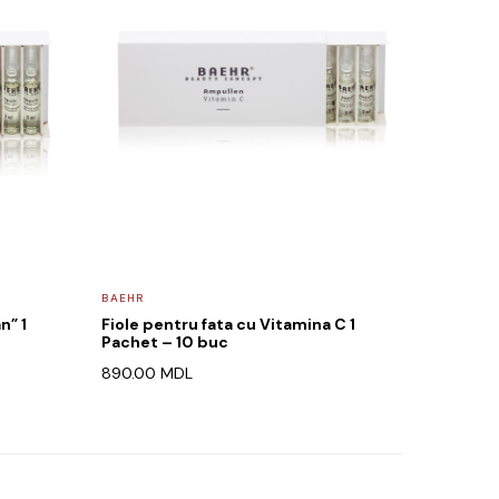
BAEHR
n” 1
Fiole pentru fata cu Vitamina C 1
Pachet – 10 buc
890.00
MDL