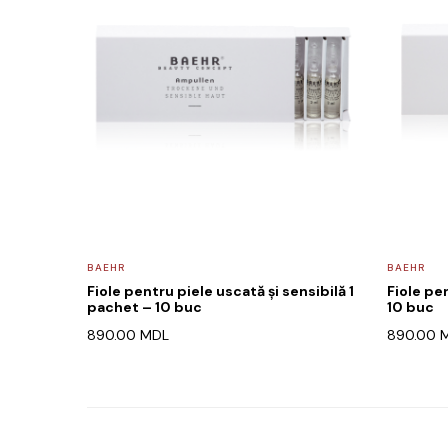
BAEHR
BAEHR
Fiole pentru piele uscată și sensibilă 1
Fiole pe
pachet – 10 buc
10 buc
890.00
MDL
890.00