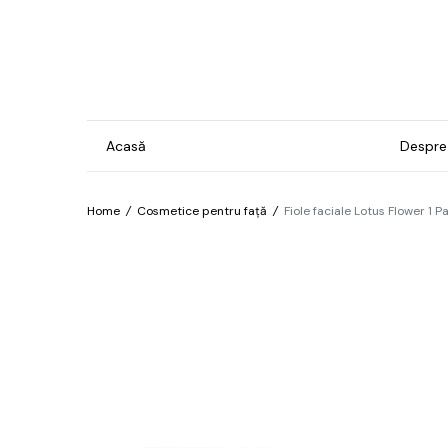
Acasă
Despre
Home
/
Cosmetice pentru față
/
Fiole faciale Lotus Flower 1 
Gel & Lacuri
Ins
Man
Bază
For
Brilliant
Pro
Confetti
Îngr
Cosmos
pre
hip
Electro
Îngr
Exotic