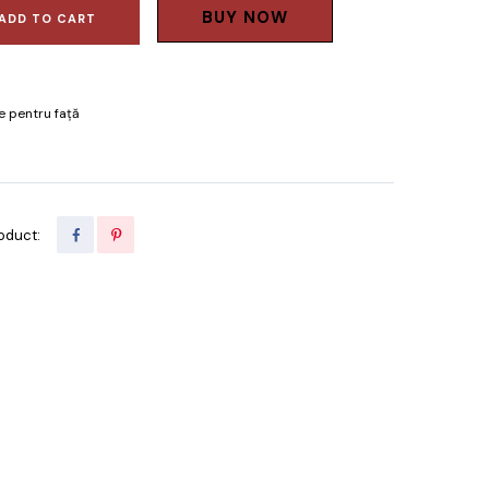
BUY NOW
ADD TO CART
 pentru față
oduct: