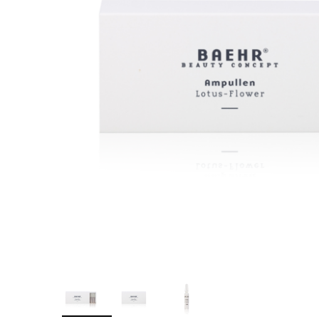
Îngr
One Step
nor
Poly Baza
Ingr
Studios
Pic
Sundy
SPA
Top
Tra
Geluri
Pic
Geluri de camuflaj
Geluri de modelare
Liquid Gel
Poligeluri
Spider Gel
Soluții