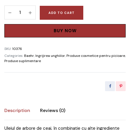
LICHID
ADD TO CART
CU
ULEI
DE
BUY NOW
ARBORE
DE
SKU:
10376
CEAI
Categories:
Baehr
,
Ingrijirea unghiilor
,
Produse cosmetice pentru picioare
,
quantity
Produse suplimentare
Description
Reviews (0)
Uleiul de arbore de ceai, în combinație cu alte ingrediente