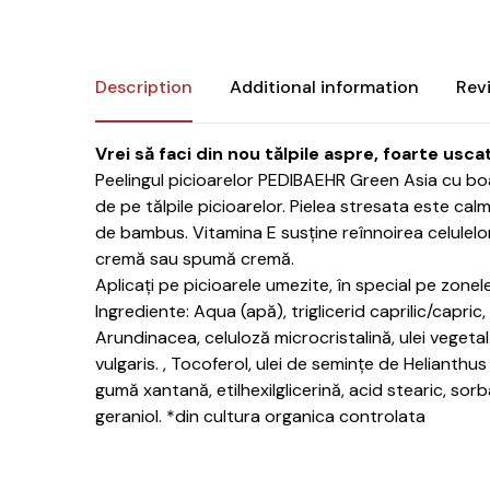
Description
Additional information
Rev
Vrei să faci din nou tălpile aspre, foarte usca
Peelingul picioarelor PEDIBAEHR Green Asia cu boab
de pe tălpile picioarelor. Pielea stresata este calm
de bambus. Vitamina E susține reînnoirea celulelor 
cremă sau spumă cremă.
Aplicați pe picioarele umezite, în special pe zonele 
Ingrediente: Aqua (apă), triglicerid caprilic/capric
Arundinacea, celuloză microcristalină, ulei veget
vulgaris. , Tocoferol, ulei de semințe de Helianthus
gumă xantană, etilhexilglicerină, acid stearic, sor
geraniol. *din cultura organica controlata