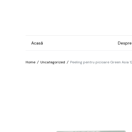
Acasă
Despre
Home
/
Uncategorized
/
Peeling pentru picioare Green Asia 1
Gel & Lacuri
Ins
Man
Bază
For
Brilliant
Pro
Confetti
Îngr
Cosmos
pre
hip
Electro
Îngr
Exotic