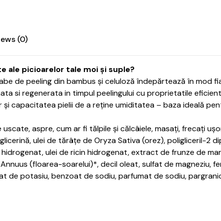
iews (0)
te ale picioarelor tale moi și suple?
e de peeling din bambus și celuloză îndepărtează în mod fiabil 
ata si regenerata in timpul peelingului cu proprietatile eficient
și capacitatea pielii de a reține umiditatea – baza ideală pent
uscate, aspre, cum ar fi tălpile și călcâiele, masați, frecați ușo
, glicerină, ulei de tărâțe de Oryza Sativa (orez), poligliceril-
al hidrogenat, ulei de ricin hidrogenat, extract de frunze de 
 Annuus (floarea-soarelui)*, decil oleat, sulfat de magneziu, fe
bat de potasiu, benzoat de sodiu, parfumat de sodiu, pargranicid