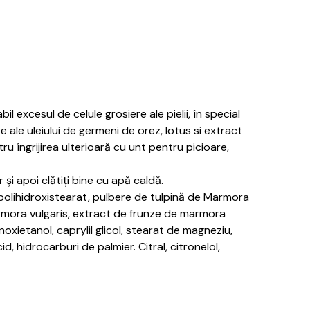
excesul de celule grosiere ale pielii, în special
e ale uleiului de germeni de orez, lotus si extract
ru îngrijirea ulterioară cu unt pentru picioare,
r și apoi clătiți bine cu apă caldă.
2 dipolihidroxistearat, pulbere de tulpină de Marmora
marmora vulgaris, extract de frunze de marmora
noxietanol, caprylil glicol, stearat de magneziu,
, hidrocarburi de palmier. Citral, citronelol,