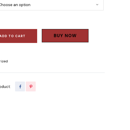
BUY NOW
ADD TO CART
rized
oduct: