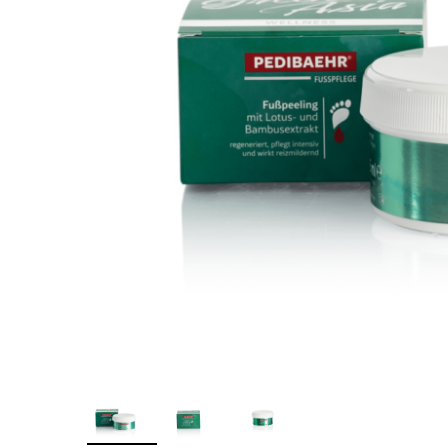
Îngr
One Step
nor
Poly Baza
Ingr
Studios
Pic
Sundy
SPA
Top
Tra
Geluri
Pic
Geluri de camuflaj
Geluri de modelare
Liquid Gel
Poligeluri
Spider Gel
Soluții