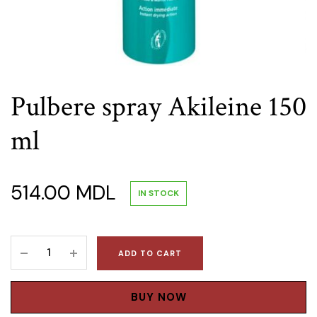
Pulbere spray Akileine 150
ml
514.00
MDL
IN STOCK
Pulbere
ADD TO CART
spray
Akileine
150
BUY NOW
ml