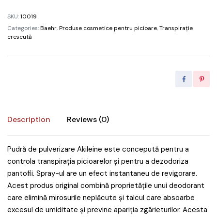
quantity
SKU:
10019
Categories:
Baehr
,
Produse cosmetice pentru picioare
,
Transpirație
crescută
Description
Reviews (0)
Pudră de pulverizare Akileine este concepută pentru a
controla transpirația picioarelor și pentru a dezodoriza
pantofii. Spray-ul are un efect instantaneu de revigorare.
Acest produs original combină proprietățile unui deodorant
care elimină mirosurile neplăcute și talcul care absoarbe
excesul de umiditate și previne apariția zgârieturilor. Acesta