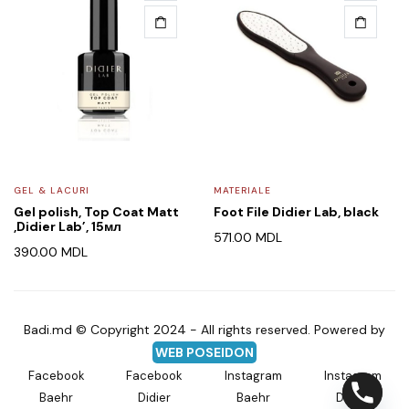
GEL & LACURI
MATERIALE
Gel polish, Top Coat Matt
Foot File Didier Lab, black
,Didier Lab’, 15мл
571.00
MDL
390.00
MDL
Badi.md © Copyright 2024 - All rights reserved. Powered by
WEB POSEIDON
Facebook
Facebook
Instagram
Instagram
Baehr
Didier
Baehr
Didier