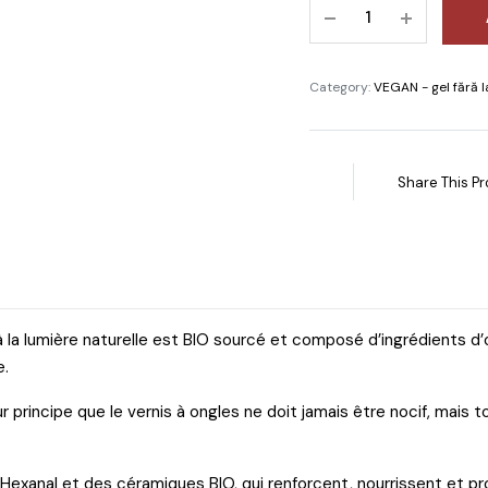
Lac
ijirea pielii uscate și
male
de
unghii
ijirea unghiilor
clasic
Category:
VEGAN - gel fără 
ior diabetic
Green
 & Wellness
Reactive
Vegan
nspirație crescută
Share This Pr
Barbarella
ioare umflate , varicoză
Didier
Lab
10ml
quantity
 la lumière naturelle est BIO sourcé et composé d’ingrédients d’o
e.
 principe que le vernis à ongles ne doit jamais être nocif, mais t
Lămpi
Hexanal et des céramiques BIO, qui renforcent, nourrissent et prol