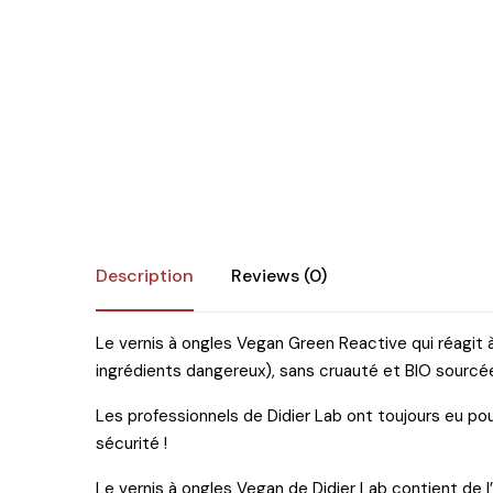
Îngr
One Step
nor
Poly Baza
Ingr
Studios
Pic
Sundy
SPA
Top
Tra
Geluri
Pic
Geluri de camuflaj
Geluri de modelare
Description
Reviews (0)
Liquid Gel
Poligeluri
Le vernis à ongles Vegan Green Reactive qui réagit à
ingrédients dangereux), sans cruauté et BIO sourcé
Spider Gel
Soluții
Les professionnels de Didier Lab ont toujours eu pour
sécurité !
Le vernis à ongles Vegan de Didier Lab contient de l’