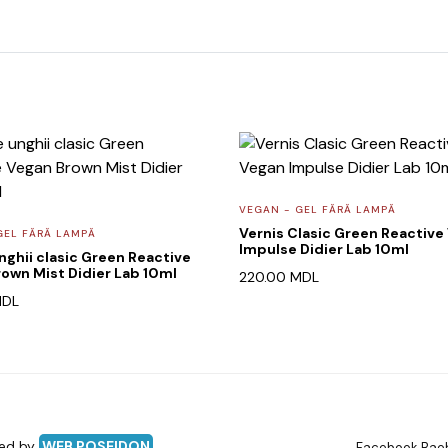
VEGAN - GEL FĂRĂ LAMPĂ
Vernis Clasic Green Reactive
GEL FĂRĂ LAMPĂ
Impulse Didier Lab 10ml
nghii clasic Green Reactive
own Mist Didier Lab 10ml
220.00
MDL
DL
red by
WEB POSEIDON
Facebook Bae