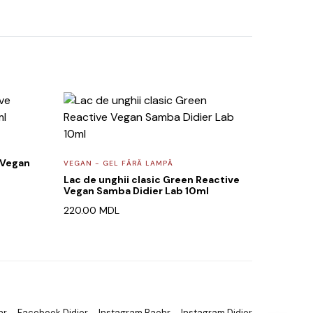
 Vegan
VEGAN - GEL FĂRĂ LAMPĂ
Lac de unghii clasic Green Reactive
Vegan Samba Didier Lab 10ml
220.00
MDL
hr
Facebook Didier
Instagram Baehr
Instagram Didier