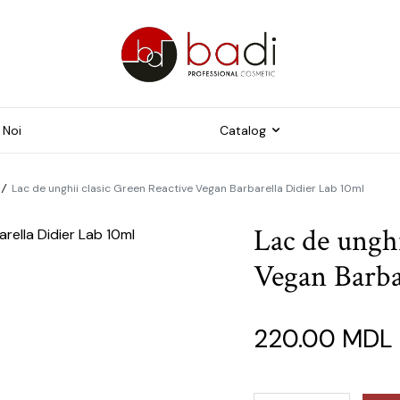
 Noi
Catalog
/
Lac de unghii clasic Green Reactive Vegan Barbarella Didier Lab 10ml
Freze
trumente pentru
Lac de unghi
ichiură
Capace pentru pedichiur
Vegan Barba
me și Tipsuri
Instrumente
duse suplimentare
ijire pielii foarte uscată
220.00
MDL
dispusă la
ercheratoză și crăpături
ijire pielii fină și sensibilă