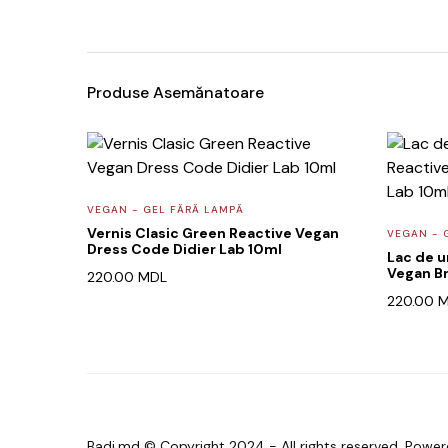
Produse Asemănatoare
VEGAN - GEL FĂRĂ LAMPĂ
Vernis Clasic Green Reactive Vegan
VEGAN - 
Dress Code Didier Lab 10ml
Lac de u
Vegan Br
220.00
MDL
220.00
M
Badi.md © Copyright 2024 - All rights reserved. Powe