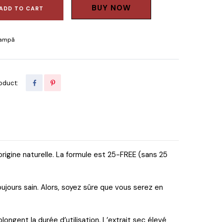
BUY NOW
ADD TO CART
lampă
oduct:
rigine naturelle. La formule est 25-FREE (sans 25
oujours sain. Alors, soyez sûre que vous serez en
ongent la durée d’utilisation. L’extrait sec élevé