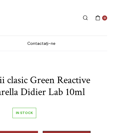
0
Contactați-ne
Creme și loțiuni
i clasic Green Reactive
ă
Îngrijirea cuticulelor și a
rella Didier Lab 10ml
unghiilor
Săpun lichid
SPA & Wellness
IN STOCK