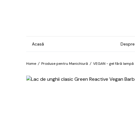
Acasă
Despre
Home
/
Produse pentru Manichiură
/
VEGAN - gel fără lampă
Gel & Lacuri
Ins
Man
Bază
For
Brilliant
Pro
Confetti
Îngr
Cosmos
pre
hip
Electro
Îngr
Exotic