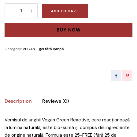
Vernis
ADD TO CART
Clasic
Green
Reactive
BUY NOW
Vegan
Energy
Category:
VEGAN - gel fără lampă
Didier
Lab
10ml
quantity
Description
Reviews (0)
Vernisul de unghii Vegan Green Reactive, care reacționează
la lumina naturală, este bio-sursă și compus din ingrediente
de origine naturală. Formula este 25-FREE (fără 25 de