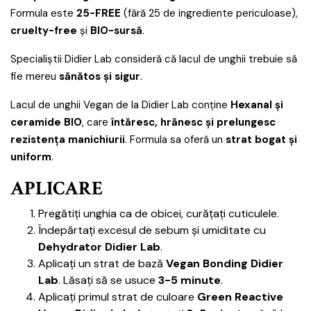
Formula este
25-FREE
(fără 25 de ingrediente periculoase),
cruelty-free
și
BIO-sursă
.
Specialiștii Didier Lab consideră că lacul de unghii trebuie să
fie mereu
sănătos și sigur
.
Lacul de unghii Vegan de la Didier Lab conține
Hexanal și
ceramide BIO
, care
întăresc, hrănesc și prelungesc
rezistența manichiurii
. Formula sa oferă un
strat bogat și
uniform
.
APLICARE
Pregătiți unghia ca de obicei, curățați cuticulele.
Îndepărtați excesul de sebum și umiditate cu
Dehydrator Didier Lab
.
Aplicați un strat de bază
Vegan Bonding Didier
Lab
. Lăsați să se usuce
3-5 minute
.
Aplicați primul strat de culoare
Green Reactive