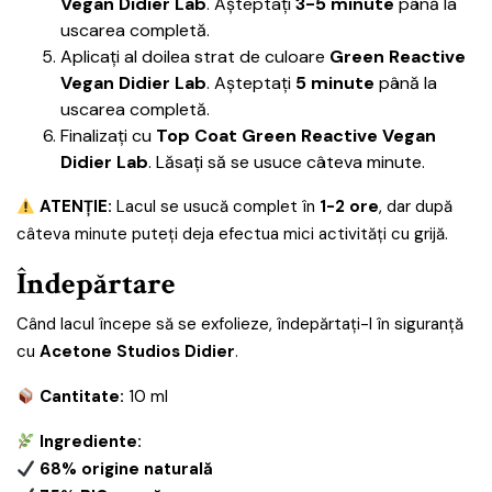
Vegan Didier Lab
. Așteptați
3-5 minute
până la
uscarea completă.
Aplicați al doilea strat de culoare
Green Reactive
Vegan Didier Lab
. Așteptați
5 minute
până la
uscarea completă.
Finalizați cu
Top Coat Green Reactive Vegan
Didier Lab
. Lăsați să se usuce câteva minute.
ATENȚIE:
Lacul se usucă complet în
1-2 ore
, dar după
câteva minute puteți deja efectua mici activități cu grijă.
Îndepărtare
Când lacul începe să se exfolieze, îndepărtați-l în siguranță
cu
Acetone Studios Didier
.
Cantitate:
10 ml
Ingrediente:
68% origine naturală