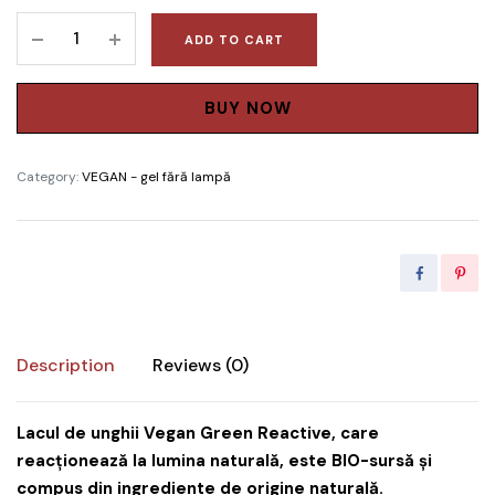
Lac
ADD TO CART
de
unghii
clasic
BUY NOW
Green
Reactive
Category:
VEGAN - gel fără lampă
Vegan
Belle
De
Jour
Didier
Lab
10ml
Description
Reviews (0)
quantity
Lacul de unghii Vegan Green Reactive, care
reacționează la lumina naturală, este BIO-sursă și
compus din ingrediente de origine naturală.